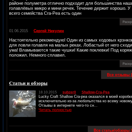
районе полуметра отлично подходит для большинства наш
голавлёвых микро и мини речек. Течение держит хорошо. У
всего семейства Cra-Pea есть один
Раск
01.06.2015
Сергей Никулин
Настоятельно рекомендую! Один из самых ходовых крэнко
для ловли голавля на малых реках. Лобастый от него сходи
ума! Вламываются такие чушки! Какие поклевки! Под коряж
положил. Немного сплавил.
Раск
Все отзывы (
Статьи и обзоры
18.10.2015
subzer0
Shallow-Cra-Pea
Lucky Craft Shallow Cra-pea оказался в моей коробк
исключительно из-за любопытства ко всему новому
Отзывы в интернете чего-то сн...
Читать полностью
Все статьи/обзоры (