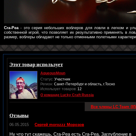
Cra-Pea
- это серия небольших воблеров для ловли в легком и уль
собственной игрой, что позволяет их результативно применять в ло
размер, воблеры обладают не только отменными полетными характерис
Этот товар использует
AqueousMoun
Статус:
Участник
Регион:
Санкт-Петербург и область, г.Тосно
Использует товаров:
12
О команде Lucky Craft Russia
Все члены LC Team (85
Отзывы
06.05.2015
Сергей morozzz Морозов
Ну что тут скажешь, Cra-Pea есть Cra-Pea. Заглубление в