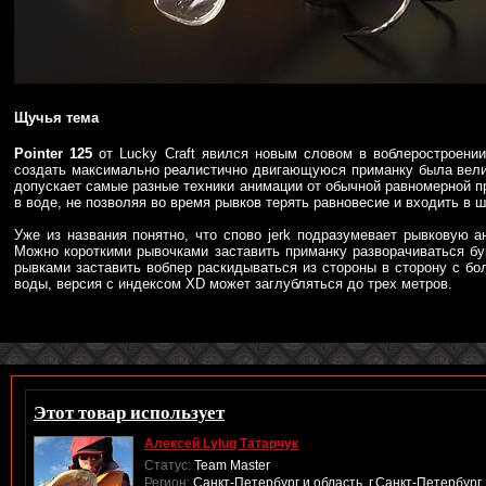
Щучья тема
Pointer 125
от Lucky Craft явился новым словом в воблеростроении
создать максимально реалистично двигающуюся приманку была велико
допускает самые разные техники анимации от обычной равномерной пр
в воде, не позволяя во время рывков терять равновесие и входить в ш
Уже из названия понятно, что спово jerk подразумевает рывковую а
Можно короткими рывочками заставить приманку разворачиваться б
рывками заставить вобпер раскидываться из стороны в сторону с бо
воды, версия с индексом XD может заглубляться до трех метров.
Этот товар использует
Алексей Lylug Татарчук
Статус:
Team Master
Регион:
Санкт-Петербург и область, г.Санкт-Петербург