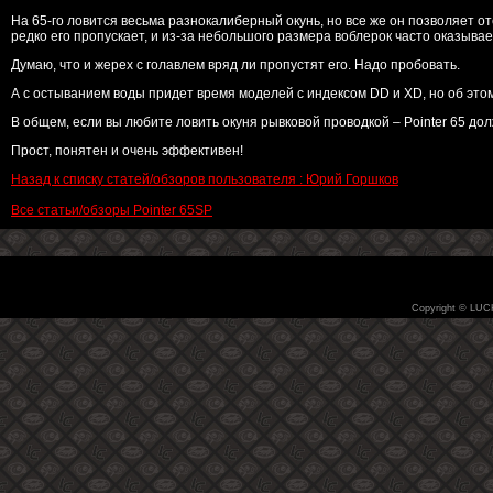
На 65-го ловится весьма разнокалиберный окунь, но все же он позволяет о
редко его пропускает, и из-за небольшого размера воблерок часто оказывает
Думаю, что и жерех с голавлем вряд ли пропустят его. Надо пробовать.
А с остыванием воды придет время моделей с индексом DD и XD, но об этом
В общем, если вы любите ловить окуня рывковой проводкой – Pointer 65 долж
Прост, понятен и очень эффективен!
Назад к списку статей/обзоров пользователя : Юрий Горшков
Все статьи/обзоры Pointer 65SP
Copyright © LUC