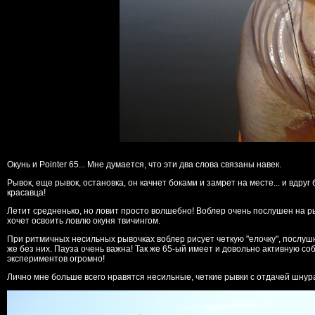
Окунь и Pointer 65... Мне думается, что эти два слова связаны навек.
Рывок, еще рывок, остановка, он качнет боками и замрет на месте... и вдруг
красавца!
Летит средненько, но ловит просто волшебно! Воблер очень послушен на ры
хочет освоить ловлю окуня твичингом.
При ритмичных несильных рывочках воблер рисует четкую "елочку", послушн
же без них. Пауза очень важна! Так же 65-ый имеет и довольно активную со
экспериментов огромно!
Лично мне больше всего нравятся несильные, четкие рывки с отдачей шнура